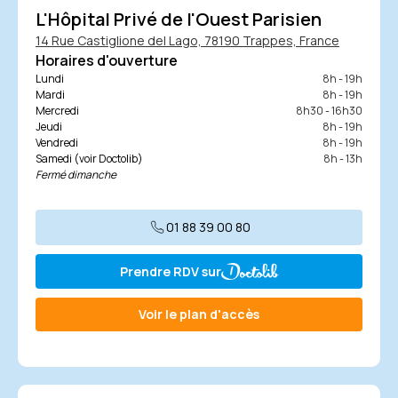
accident. Elle est également proposée lorsqu’un geste
L'Hôpital Privé de l'Ouest Parisien
diagnostic définitif, elle constitue une première étape
médical doit être guidé avec précision, comme une
14 Rue Castiglione del Lago, 78190 Trappes, France
essentielle avant une IRM ou une biopsie.
infiltration ou une ponction.
Horaires d'ouverture
Lundi
8h - 19h
En résumé, toute douleur persistante, masse
Mardi
8h - 19h
inexpliquée ou traumatisme des tissus mous constitue
Mercredi
8h30 - 16h30
Jeudi
8h - 19h
une indication pour cet examen, qui reste la méthode de
Vendredi
8h - 19h
première intention pour explorer les parties molles.
Samedi (voir Doctolib)
8h - 13h
Fermé dimanche
01 88 39 00 80
Prendre RDV sur
Voir le plan d'accès