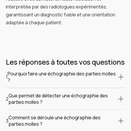
interprétée par des radiologues expérimentés,
garantissant un diagnostic fiable et une orientation
adaptée à chaque patient.
Les réponses à toutes vos questions
Pourquoi faire une échographie des parties molles
1
?
L’échographie des parties molles est prescrite dans de
Que permet de détecter une échographie des
nombreuses situations cliniques car elle permet
2
parties molles ?
d’explorer avec précision les tissus superficiels du
L’échographie des parties molles est un examen
corps, souvent responsables de douleurs ou de
Comment se déroule une échographie des
particulièrement performant pour identifier et
3
gonflements. Elle est particulièrement indiquée
parties molles ?
caractériser de nombreuses anomalies touchant les
lorsqu’un patient présente une tuméfaction palpable,