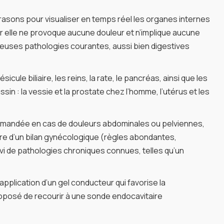
ltrasons pour visualiser en temps réel les organes internes
car elle ne provoque aucune douleur et n’implique aucune
euses pathologies courantes, aussi bien digestives
le biliaire, les reins, la rate, le pancréas, ainsi que les
n : la vessie et la prostate chez l’homme, l’utérus et les
 demandée en cas de douleurs abdominales ou pelviennes,
adre d’un bilan gynécologique (règles abondantes,
vi de pathologies chroniques connues, telles qu’un
pplication d’un gel conducteur qui favorise la
roposé de recourir à une sonde endocavitaire