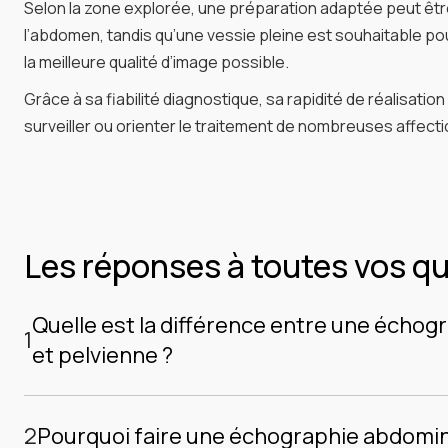
Selon la zone explorée, une préparation adaptée peut êt
l’abdomen, tandis qu’une vessie pleine est souhaitable po
la meilleure qualité d’image possible.
Grâce à sa fiabilité diagnostique, sa rapidité de réalisa
surveiller ou orienter le traitement de nombreuses affecti
Les réponses à toutes vos q
Quelle est la différence entre une écho
1
et pelvienne ?
L’échographie abdominale et l’échographie pelvienne sont
utilisent la même technologie – les ultrasons – mais qui s
2
Pourquoi faire une échographie abdomi