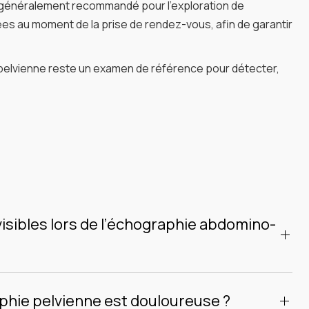
t généralement recommandé pour l’exploration de
ées au moment de la prise de rendez-vous, afin de garantir
no-pelvienne reste un examen de référence pour détecter,
isibles lors de l’échographie abdomino-
enne permet de visualiser un grand nombre d’organes
e et le bassin. Selon le motif de l’examen, les structures
phie pelvienne est douloureuse ?