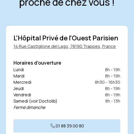
proche de chez vous !
t réalisée par voie sus-
vue d’ensemble complète et
ans danger, et très informatif
que la vessie soit pleine. En
entation thérapeutique adaptée.
ection.
ique” qui facilite la
aires chez la femme, ou la
e boire environ 500 mL d’eau
L'Hôpital Privé de l'Ouest Parisien
on remplissage vésical au
14 Rue Castiglione del Lago, 78190 Trappes, France
r les structures pelviennes
Horaires d'ouverture
Lundi
8h - 19h
ale (chez la femme) ou
Mardi
8h - 19h
 cas, une préparation
Mercredi
8h30 - 16h30
ale au préalable, mais ces
Jeudi
8h - 19h
a prise de rendez-vous.
Vendredi
8h - 19h
Samedi (voir Doctolib)
8h - 13h
ses par le centre d’imagerie
Fermé dimanche
ation permet non seulement
s risques de devoir reporter ou
01 88 39 00 80