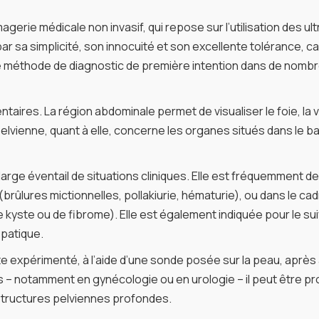
gerie médicale non invasif, qui repose sur l’utilisation des u
 par sa simplicité, son innocuité et son excellente tolérance, 
ne méthode de diagnostic de première intention dans de nombr
s. La région abdominale permet de visualiser le foie, la vésicu
ienne, quant à elle, concerne les organes situés dans le bassi
arge éventail de situations cliniques. Elle est fréquemment
(brûlures mictionnelles, pollakiurie, hématurie), ou dans le c
yste ou de fibrome). Elle est également indiquée pour le sui
épatique.
 expérimenté, à l’aide d’une sonde posée sur la peau, après a
s – notamment en gynécologie ou en urologie – il peut être p
 structures pelviennes profondes.