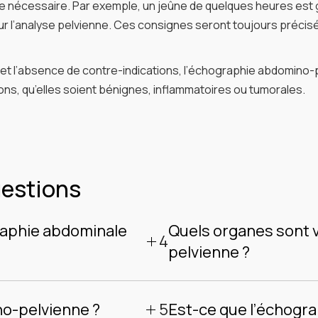
re nécessaire. Par exemple, un jeûne de quelques heures es
ur l’analyse pelvienne. Ces consignes seront toujours précis
tion et l’absence de contre-indications, l’échographie abdomi
ons, qu’elles soient bénignes, inflammatoires ou tumorales.
uestions
graphie abdominale
Quels organes sont v
4
pelvienne ?
 deux examens distincts qui
L’échographie abdomino-pelvi
’intéressent à deux zones
situés dans la cavité abdominal
5
no-pelvienne ?
Est-ce que l’échogra