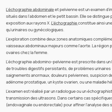
L’échographie abdominale
et pelvienne est un examen d’ima
situés dans l’abdomen et le petit bassin. Elle se distingue
exposition aux rayons X.
L'échographie
constitue ainsi u
qu’urinaires ou gynécologiques.
L’exploration combine deux zones anatomiques complémentaire
vaisseaux abdominaux majeurs comme l’aorte. La région pelv
ovaires chez la femme.
L’échographie abdomino-pelvienne est prescrite dans un l
de troubles digestifs persistants, de problèmes urinaires 
saignements anormaux, douleurs pelviennes, suspicion de k
adénome prostatique, un kyste ovarien, ou une maladie h
L’examen est réalisé par un radiologue ou un échographiste
transmission des ultrasons. Dans certains cas spécifique
(endovaginale ou endorectale) pour affiner l’analyse des